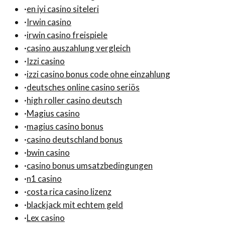
·
en iyi casino siteleri
·
Irwin casino
·
irwin casino freispiele
·
casino auszahlung vergleich
·
Izzi casino
·
izzi casino bonus code ohne einzahlung
·
deutsches online casino seriös
·
high roller casino deutsch
·
Magius casino
·
magius casino bonus
·
casino deutschland bonus
·
bwin casino
·
casino bonus umsatzbedingungen
·
n1 casino
·
costa rica casino lizenz
·
blackjack mit echtem geld
·
Lex casino