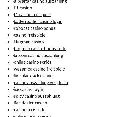
·
gibraltar casino auszahlung
·
F1 casino
·
f1 casino freispiele
·
baden baden casino login
·
robocat casino bonus
·
casino freispiele
·
Flagman casino
·
flagman casino bonus code
·
bitcoin casino auszahlung
·
online casino seriös
·
wazamba casino freispiele
·
live blackjack casino
·
casino auszahlung vergleich
·
ice casino login
·
spicy casino auszahlung
·
live dealer casino
·
casino freispiele
·
online casino seriös