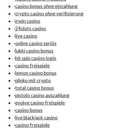
·
casino bonus ohne einzahlung
·
crypto casino ohne verifizierung
·
irwin casino
·
24slots casino
·
live casino
·
online casino seriös
·
lukki casino bonus
·
hit spin casino login
·
casino freispiele
·
lemon casino bonus
·
plinko mit crypto
·
total casino bonus
·
pistolo casino auszahlung
·
evolve casino freispiele
·
casino bonus
·
live blackjack casino
·
casino freispiele