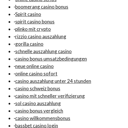
·
boomerang casino bonus
·
Spirit casino
·
spirit casino bonus
·
plinko mit crypto
·
rizzio casino auszahlung
·
gorilla casino
·
schnelle auszahlung casino
·
casino bonus umsatzbedingungen
·
neue online casino
·
online casino sofort
·
casino auszahlung unter 24 stunden
·
casino schweiz bonus
·
casino mit schneller verifizierung
·
sol casino auszahlung
·
casino bonus vergleich
·
casino willkommensbonus
·
bassbet casino login