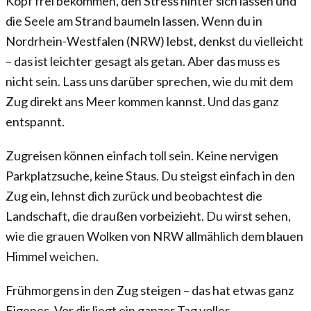
Kopf frei bekommen, den Stress hinter sich lassen und
die Seele am Strand baumeln lassen. Wenn du in
Nordrhein-Westfalen (NRW) lebst, denkst du vielleicht
– das ist leichter gesagt als getan. Aber das muss es
nicht sein. Lass uns darüber sprechen, wie du mit dem
Zug direkt ans Meer kommen kannst. Und das ganz
entspannt.
Zugreisen können einfach toll sein. Keine nervigen
Parkplatzsuche, keine Staus. Du steigst einfach in den
Zug ein, lehnst dich zurück und beobachtest die
Landschaft, die draußen vorbeizieht. Du wirst sehen,
wie die grauen Wolken von NRW allmählich dem blauen
Himmel weichen.
Frühmorgens in den Zug steigen – das hat etwas ganz
Eigenes. Vor dir liegt ein ganzer Tag voller