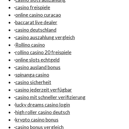
·
casino freispiele
·
online casino curacao
·
baccarat live dealer
·
casino deutschland
·
casino auszahlung vergleich
·
Rollino casino
·
rollino casino 20 freispiele
·
online slots echtgeld
·
casino ausland bonus
·
spinanga casino
·
casino sicherheit
·
casino jederzeit verfügbar
·
casino mit schneller verifizierung
·
lucky dreams casino login
·
high roller casino deutsch
·
krypto casino bonus
·
casino bonus vergleich