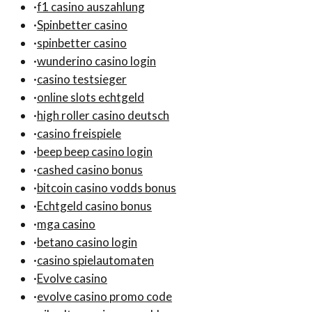
·
f1 casino auszahlung
·
Spinbetter casino
·
spinbetter casino
·
wunderino casino login
·
casino testsieger
·
online slots echtgeld
·
high roller casino deutsch
·
casino freispiele
·
beep beep casino login
·
cashed casino bonus
·
bitcoin casino vodds bonus
·
Echtgeld casino bonus
·
mga casino
·
betano casino login
·
casino spielautomaten
·
Evolve casino
·
evolve casino promo code