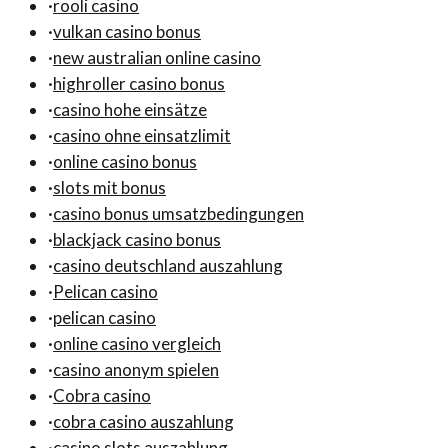
·
rooli casino
·
vulkan casino bonus
·
new australian online casino
·
highroller casino bonus
·
casino hohe einsätze
·
casino ohne einsatzlimit
·
online casino bonus
·
slots mit bonus
·
casino bonus umsatzbedingungen
·
blackjack casino bonus
·
casino deutschland auszahlung
·
Pelican casino
·
pelican casino
·
online casino vergleich
·
casino anonym spielen
·
Cobra casino
·
cobra casino auszahlung
·
casino slots auszahlung