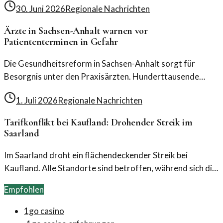
30. Juni 2026
Regionale Nachrichten
Entwicklungen unsere Gemeinschaft prägen.
Ärzte in Sachsen-Anhalt warnen vor
Patiententerminen in Gefahr
Die Gesundheitsreform in Sachsen-Anhalt sorgt für
Besorgnis unter den Praxisärzten. Hunderttausende
Patiententermine könnten gefährdet sein.
1. Juli 2026
Regionale Nachrichten
Tarifkonflikt bei Kaufland: Drohender Streik im
Saarland
Im Saarland droht ein flächendeckender Streik bei
Kaufland. Alle Standorte sind betroffen, während sich die
Tarifverhandlungen weiter hinziehen. Die Situation bleibt
Empfohlen
angespannt.
1go casino