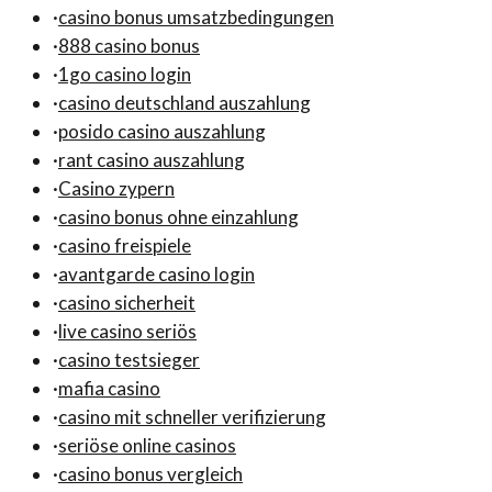
·
casino bonus umsatzbedingungen
·
888 casino bonus
·
1go casino login
·
casino deutschland auszahlung
·
posido casino auszahlung
·
rant casino auszahlung
·
Casino zypern
·
casino bonus ohne einzahlung
·
casino freispiele
·
avantgarde casino login
·
casino sicherheit
·
live casino seriös
·
casino testsieger
·
mafia casino
·
casino mit schneller verifizierung
·
seriöse online casinos
·
casino bonus vergleich