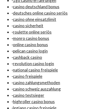
·
1go casino erfahrungen
·
casino deutschland bonus
·
deutsches online casino seriös
·
casino ohne einsatzlimit
·
casino sicherheit
·
roulette online seriös
·
monro casino bonus
·
online casino bonus
·
pelican casino login
·
cashback casino
·
revolution casino login
·
national casino freispiele
·
casino freispiele
·
casino zahlungsmethoden
·
casino schweiz auszahlung
·
casino testsieger
·
highroller casino bonus
·
legiano casino freispiele