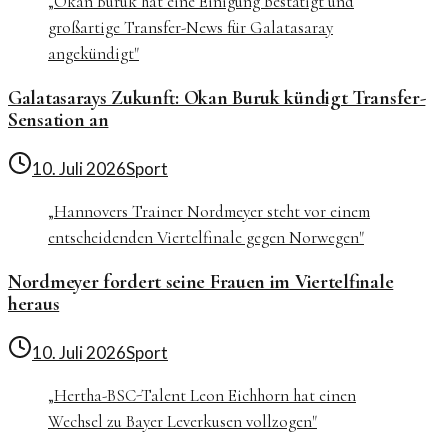
„
Okan Buruk hat eine Einigung bestätigt und
großartige Transfer-News für Galatasaray
angekündigt
"
Galatasarays Zukunft: Okan Buruk kündigt Transfer-
Sensation an
10. Juli 2026
Sport
„
Hannovers Trainer Nordmeyer steht vor einem
entscheidenden Viertelfinale gegen Norwegen
"
Nordmeyer fordert seine Frauen im Viertelfinale
heraus
10. Juli 2026
Sport
„
Hertha-BSC-Talent Leon Eichhorn hat einen
Wechsel zu Bayer Leverkusen vollzogen
"