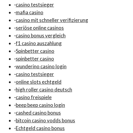
·
casino testsieger
·
mafia casino
·
casino mit schneller verifizierung
·
seriöse online casinos
·
casino bonus vergleich
·
f1 casino auszahlung
·
Spinbetter casino
·
spinbetter casino
·
wunderino casino login
·
casino testsieger
·
online slots echtgeld
·
high roller casino deutsch
·
casino freispiele
·
beep beep casino login
·
cashed casino bonus
·
bitcoin casino vodds bonus
·
Echtgeld casino bonus