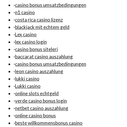
·
casino bonus umsatzbedingungen
·
n1 casino
·
costa rica casino lizenz
·
blackjack mit echtem geld
·
Lex casino
·
lex casino login
·
casino bonus siteleri
·
baccarat casino auszahlung
·
casino bonus umsatzbedingungen
·
leon casino auszahlung
·
lukki casino
·
Lukki casino
·
online slots echtgeld
·
verde casino bonus login
·
netbet casino auszahlung
·
online casino bonus
·
beste willkommensbonus casino