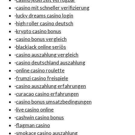
·
casino mit schneller verifizierung
·
lucky dreams casino login
·
high roller casino deutsch
·
krypto casino bonus
·
casino bonus vergleich
·
blackjack online seriös
·
casino auszahlung vergleich
·
casino deutschland auszahlung
·
online casino roulette
·
frumzi casino freispiele
·
casino auszahlung erfahrungen
·
curacao casino erfahrungen
·
casino bonus umsatzbedingungen
·
live casino online
·
cashwin casino bonus
·
flagman casino
·
smokace casino auszahlung