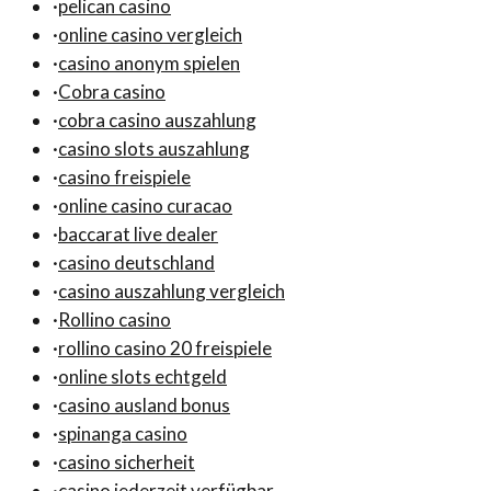
·
pelican casino
·
online casino vergleich
·
casino anonym spielen
·
Cobra casino
·
cobra casino auszahlung
·
casino slots auszahlung
·
casino freispiele
·
online casino curacao
·
baccarat live dealer
·
casino deutschland
·
casino auszahlung vergleich
·
Rollino casino
·
rollino casino 20 freispiele
·
online slots echtgeld
·
casino ausland bonus
·
spinanga casino
·
casino sicherheit
·
casino jederzeit verfügbar