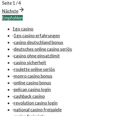
Seite
1
/
4
Nächste
Empfohlen
1go casino
·
1go casino erfahrungen
·
casino deutschland bonus
·
deutsches online casino seriös
·
casino ohne einsatzlimit
·
casino sicherheit
·
roulette online seriös
·
monro casino bonus
·
online casino bonus
·
pelican casino login
·
cashback casino
·
revolution casino login
·
national casino freispiele