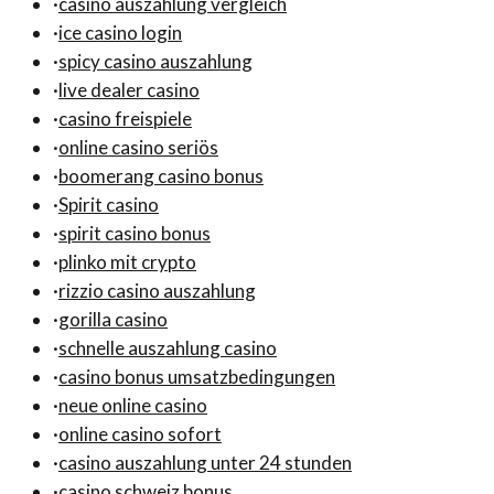
·
casino auszahlung vergleich
·
ice casino login
·
spicy casino auszahlung
·
live dealer casino
·
casino freispiele
·
online casino seriös
·
boomerang casino bonus
·
Spirit casino
·
spirit casino bonus
·
plinko mit crypto
·
rizzio casino auszahlung
·
gorilla casino
·
schnelle auszahlung casino
·
casino bonus umsatzbedingungen
·
neue online casino
·
online casino sofort
·
casino auszahlung unter 24 stunden
·
casino schweiz bonus