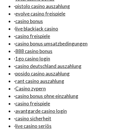
·
pistolo casino auszahlung
·
evolve casino freispiele
·
casino bonus
·
live blackjack casino
·
casino freispiele
·
casino bonus umsatzbedingungen
·
888 casino bonus
·
1go casino login
·
casino deutschland auszahlung
·
posido casino auszahlung
·
rant casino auszahlung
·
Casino zypern
·
casino bonus ohne einzahlung
·
casino freispiele
·
avantgarde casino login
·
casino sicherheit
·
live casino seriös