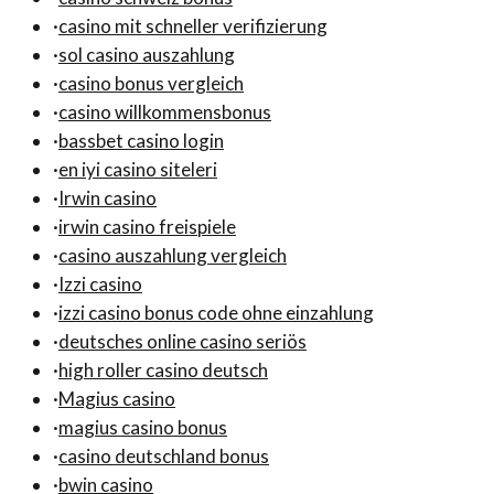
·
casino mit schneller verifizierung
·
sol casino auszahlung
·
casino bonus vergleich
·
casino willkommensbonus
·
bassbet casino login
·
en iyi casino siteleri
·
Irwin casino
·
irwin casino freispiele
·
casino auszahlung vergleich
·
Izzi casino
·
izzi casino bonus code ohne einzahlung
·
deutsches online casino seriös
·
high roller casino deutsch
·
Magius casino
·
magius casino bonus
·
casino deutschland bonus
·
bwin casino