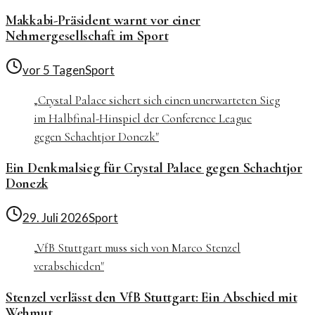
Makkabi-Präsident warnt vor einer
Nehmergesellschaft im Sport
vor 5 Tagen
Sport
„
Crystal Palace sichert sich einen unerwarteten Sieg
im Halbfinal-Hinspiel der Conference League
gegen Schachtjor Donezk
"
Ein Denkmalsieg für Crystal Palace gegen Schachtjor
Donezk
29. Juli 2026
Sport
„
VfB Stuttgart muss sich von Marco Stenzel
verabschieden
"
Stenzel verlässt den VfB Stuttgart: Ein Abschied mit
Wehmut