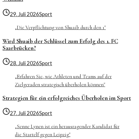
29. Juli 2026
Sport
„
Die Verpflichtung von Shuaib durch den 1
"
Wird Shuaib der Schlüssel zum Erfolg des 1. FC
Saarbrücken?
28. Juli 2026
Sport
„
Erfahren Sie, wie Athleten und Teams auf der
Zielgeraden strategisch überholen können
"
Strategien für ein erfolgreiches Überholen im Sport
27. Juli 2026
Sport
„
Senne Lynen ist ein herausragender Kandidat für
die Startelf gegen Leipzig
"