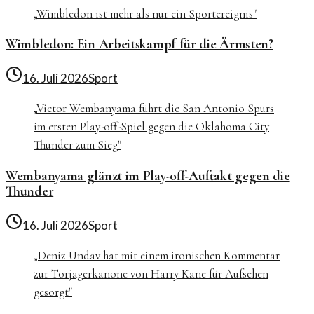
„
Wimbledon ist mehr als nur ein Sportereignis
"
Wimbledon: Ein Arbeitskampf für die Ärmsten?
16. Juli 2026
Sport
„
Victor Wembanyama führt die San Antonio Spurs
im ersten Play-off-Spiel gegen die Oklahoma City
Thunder zum Sieg
"
Wembanyama glänzt im Play-off-Auftakt gegen die
Thunder
16. Juli 2026
Sport
„
Deniz Undav hat mit einem ironischen Kommentar
zur Torjägerkanone von Harry Kane für Aufsehen
gesorgt
"