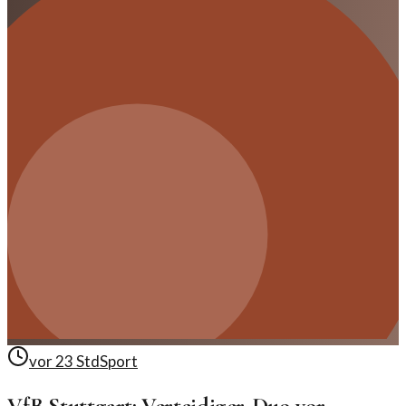
vor 23 Std
Sport
VfB Stuttgart: Verteidiger-Duo vor