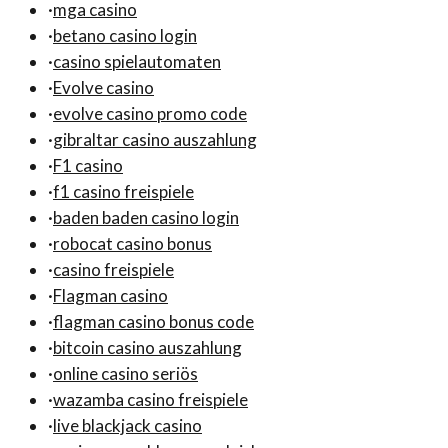
·
mga casino
·
betano casino login
·
casino spielautomaten
·
Evolve casino
·
evolve casino promo code
·
gibraltar casino auszahlung
·
F1 casino
·
f1 casino freispiele
·
baden baden casino login
·
robocat casino bonus
·
casino freispiele
·
Flagman casino
·
flagman casino bonus code
·
bitcoin casino auszahlung
·
online casino seriös
·
wazamba casino freispiele
·
live blackjack casino