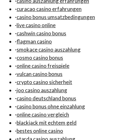
·
casino auszahlung erfahrungen
·
curacao casino erfahrungen
·
casino bonus umsatzbedingungen
·
live casino online
·
cashwin casino bonus
·
flagman casino
·
smokace casino auszahlung
·
cosmo casino bonus
·
online casino freispiele
·
vulcan casino bonus
·
crypto casino sicherheit
·
joo casino auszahlung
·
casino deutschland bonus
·
casino bonus ohne einzahlung
·
online casino vergleich
·
blackjack mit echtem geld
·
bestes online casino
·
starda casino auszahlung