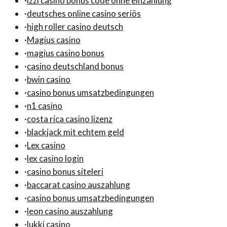
·
izzi casino bonus code ohne einzahlung
·
deutsches online casino seriös
·
high roller casino deutsch
·
Magius casino
·
magius casino bonus
·
casino deutschland bonus
·
bwin casino
·
casino bonus umsatzbedingungen
·
n1 casino
·
costa rica casino lizenz
·
blackjack mit echtem geld
·
Lex casino
·
lex casino login
·
casino bonus siteleri
·
baccarat casino auszahlung
·
casino bonus umsatzbedingungen
·
leon casino auszahlung
·
lukki casino