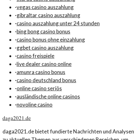
·
vegas casino auszahlung
·
gibraltar casino auszahlung
·
casino auszahlung unter 24 stunden
·
bing bong casino bonus
·
casino bonus ohne einzahlung
·
ggbet casino auszahlung
·
casino freispiele
·
live dealer casino online
·
amunra casino bonus
·
casino deutschland bonus
·
online casino seriös
·
ausländische online casinos
·
novoline casino
daga2021.de
daga2021.de bietet fundierte Nachrichten und Analysen
zu aktuellen Themen aus verschiedenen Bereichen, um