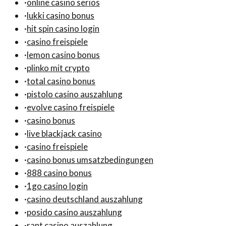
·
online casino seriös
·
lukki casino bonus
·
hit spin casino login
·
casino freispiele
·
lemon casino bonus
·
plinko mit crypto
·
total casino bonus
·
pistolo casino auszahlung
·
evolve casino freispiele
·
casino bonus
·
live blackjack casino
·
casino freispiele
·
casino bonus umsatzbedingungen
·
888 casino bonus
·
1go casino login
·
casino deutschland auszahlung
·
posido casino auszahlung
·
rant casino auszahlung