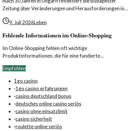
Nach 30 Jahren in Ungarn reflektiert die Budapester
Zeitung über Veränderungen und Herausforderungen in
einem Land im Wandel. Ein Rückblick auf das Leben in
9. Juli 2026
Leben
Budapest.
Fehlende Informationen im Online-Shopping
Im Online-Shopping fehlen oft wichtige
Produktinformationen, die für eine fundierte
Kaufentscheidung notwendig sind. Dies kann zu
Empfohlen
unerwarteten Enttäuschungen führen.
1go casino
·
1go casino erfahrungen
·
casino deutschland bonus
·
deutsches online casino seriös
·
casino ohne einsatzlimit
·
casino sicherheit
·
roulette online seriös