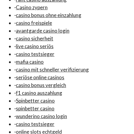
·
Casino zypern
·
casino bonus ohne einzahlung
·
casino freispiele
·
avantgarde casino login
·
casino sicherheit
·
live casino seriös
·
casino testsieger
·
mafia casino
·
casino mit schneller verifizierung
·
seriöse online casinos
·
casino bonus vergleich
·
f1 casino auszahlung
·
Spinbetter casino
·
spinbetter casino
·
wunderino casino login
·
casino testsieger
·
online slots echtgeld