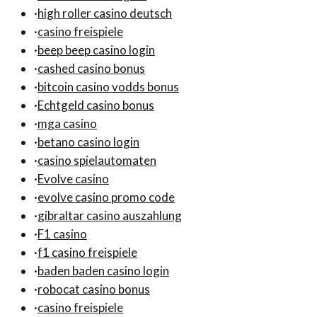
·
high roller casino deutsch
·
casino freispiele
·
beep beep casino login
·
cashed casino bonus
·
bitcoin casino vodds bonus
·
Echtgeld casino bonus
·
mga casino
·
betano casino login
·
casino spielautomaten
·
Evolve casino
·
evolve casino promo code
·
gibraltar casino auszahlung
·
F1 casino
·
f1 casino freispiele
·
baden baden casino login
·
robocat casino bonus
·
casino freispiele