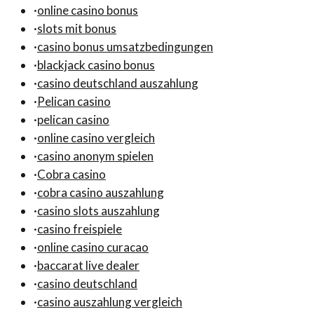
·
online casino bonus
·
slots mit bonus
·
casino bonus umsatzbedingungen
·
blackjack casino bonus
·
casino deutschland auszahlung
·
Pelican casino
·
pelican casino
·
online casino vergleich
·
casino anonym spielen
·
Cobra casino
·
cobra casino auszahlung
·
casino slots auszahlung
·
casino freispiele
·
online casino curacao
·
baccarat live dealer
·
casino deutschland
·
casino auszahlung vergleich