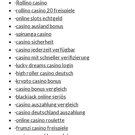
·
Rollino casino
·
rollino casino 20 freispiele
·
online slots echtgeld
·
casino ausland bonus
·
spinanga casino
·
casino sicherheit
·
casino jederzeit verfügbar
·
casino mit schneller verifizierung
·
lucky dreams casino login
·
high roller casino deutsch
·
krypto casino bonus
·
casino bonus vergleich
·
blackjack online seriös
·
casino auszahlung vergleich
·
casino deutschland auszahlung
·
online casino roulette
·
frumzi casino freispiele