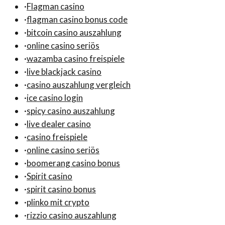
·
Flagman casino
·
flagman casino bonus code
·
bitcoin casino auszahlung
·
online casino seriös
·
wazamba casino freispiele
·
live blackjack casino
·
casino auszahlung vergleich
·
ice casino login
·
spicy casino auszahlung
·
live dealer casino
·
casino freispiele
·
online casino seriös
·
boomerang casino bonus
·
Spirit casino
·
spirit casino bonus
·
plinko mit crypto
·
rizzio casino auszahlung