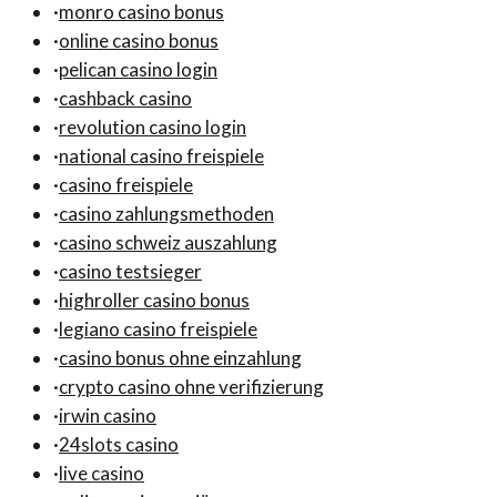
·
monro casino bonus
·
online casino bonus
·
pelican casino login
·
cashback casino
·
revolution casino login
·
national casino freispiele
·
casino freispiele
·
casino zahlungsmethoden
·
casino schweiz auszahlung
·
casino testsieger
·
highroller casino bonus
·
legiano casino freispiele
·
casino bonus ohne einzahlung
·
crypto casino ohne verifizierung
·
irwin casino
·
24slots casino
·
live casino