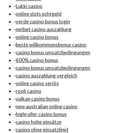
·
Lukki casino
·
online slots echtgeld
·
verde casino bonus login
·
netbet casino auszahlung
·
online casino bonus
·
beste willkommensbonus casino
·
casino bonus umsatzbedingungen
·
600% casino bonus
·
casino bonus umsatzbedingungen
·
casino auszahlung vergleich
·
online casino seriös
·
rooli casino
·
vulkan casino bonus
·
new australian online casino
·
highroller casino bonus
·
casino hohe einsätze
·
casino ohne einsatzlimit