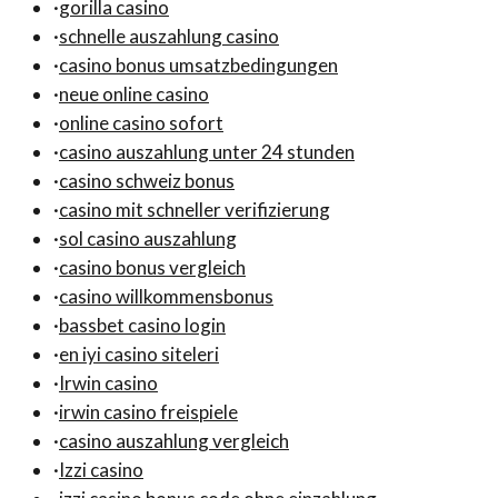
·
gorilla casino
·
schnelle auszahlung casino
·
casino bonus umsatzbedingungen
·
neue online casino
·
online casino sofort
·
casino auszahlung unter 24 stunden
·
casino schweiz bonus
·
casino mit schneller verifizierung
·
sol casino auszahlung
·
casino bonus vergleich
·
casino willkommensbonus
·
bassbet casino login
·
en iyi casino siteleri
·
Irwin casino
·
irwin casino freispiele
·
casino auszahlung vergleich
·
Izzi casino