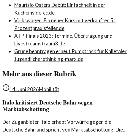
Maurizio Osters Debüt: Einfachheit in der
Küche
inside-cc.de
Volkswagen: Ein neuer Kurs mit verkauften 51
Prozent
praxisfeller.de
ATP-Finals 2023: Termine, Übertragung und
Livestreams
traum3.de
Grüne beantragen erneut Pumptrack für Kalletaler
Jugendliche
rethinking-marx.de
Mehr aus dieser Rubrik
14. Juni 2026
Mobilität
Italo kritisiert Deutsche Bahn wegen
Marktabschottung
Der Zuganbieter Italo erhebt Vorwürfe gegen die
Deutsche Bahn und spricht von Marktabschottung. Die