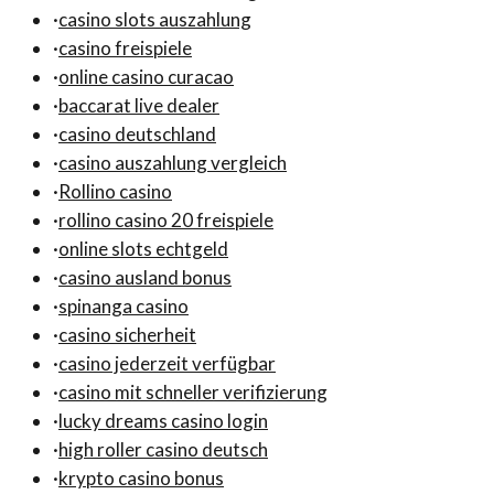
·
casino slots auszahlung
·
casino freispiele
·
online casino curacao
·
baccarat live dealer
·
casino deutschland
·
casino auszahlung vergleich
·
Rollino casino
·
rollino casino 20 freispiele
·
online slots echtgeld
·
casino ausland bonus
·
spinanga casino
·
casino sicherheit
·
casino jederzeit verfügbar
·
casino mit schneller verifizierung
·
lucky dreams casino login
·
high roller casino deutsch
·
krypto casino bonus