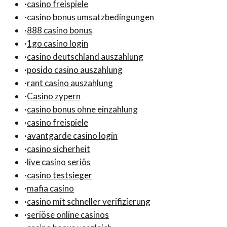
·
casino freispiele
·
casino bonus umsatzbedingungen
·
888 casino bonus
·
1go casino login
·
casino deutschland auszahlung
·
posido casino auszahlung
·
rant casino auszahlung
·
Casino zypern
·
casino bonus ohne einzahlung
·
casino freispiele
·
avantgarde casino login
·
casino sicherheit
·
live casino seriös
·
casino testsieger
·
mafia casino
·
casino mit schneller verifizierung
·
seriöse online casinos