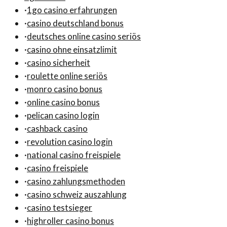
·
1go casino erfahrungen
·
casino deutschland bonus
·
deutsches online casino seriös
·
casino ohne einsatzlimit
·
casino sicherheit
·
roulette online seriös
·
monro casino bonus
·
online casino bonus
·
pelican casino login
·
cashback casino
·
revolution casino login
·
national casino freispiele
·
casino freispiele
·
casino zahlungsmethoden
·
casino schweiz auszahlung
·
casino testsieger
·
highroller casino bonus