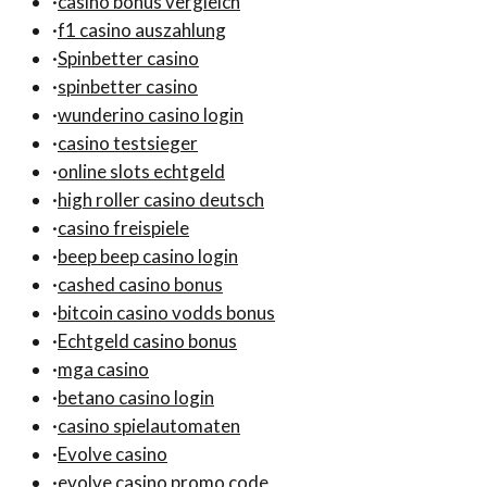
·
casino bonus vergleich
·
f1 casino auszahlung
·
Spinbetter casino
·
spinbetter casino
·
wunderino casino login
·
casino testsieger
·
online slots echtgeld
·
high roller casino deutsch
·
casino freispiele
·
beep beep casino login
·
cashed casino bonus
·
bitcoin casino vodds bonus
·
Echtgeld casino bonus
·
mga casino
·
betano casino login
·
casino spielautomaten
·
Evolve casino
·
evolve casino promo code