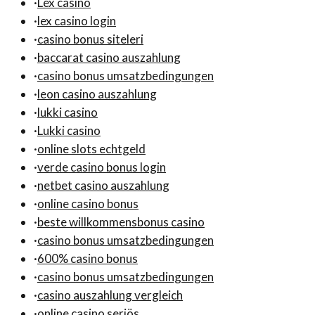
·
Lex casino
·
lex casino login
·
casino bonus siteleri
·
baccarat casino auszahlung
·
casino bonus umsatzbedingungen
·
leon casino auszahlung
·
lukki casino
·
Lukki casino
·
online slots echtgeld
·
verde casino bonus login
·
netbet casino auszahlung
·
online casino bonus
·
beste willkommensbonus casino
·
casino bonus umsatzbedingungen
·
600% casino bonus
·
casino bonus umsatzbedingungen
·
casino auszahlung vergleich
·
online casino seriös