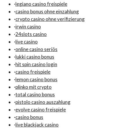
·
legiano casino freispiele
·
casino bonus ohne einzahlung
·
crypto casino ohne verifizierung
·
irwin casino
·
24slots casino
·
live casino
·
online casino seriös
·
lukki casino bonus
·
hit spin casino login
·
casino freispiele
·
lemon casino bonus
·
plinko mit crypto
·
total casino bonus
·
pistolo casino auszahlung
·
evolve casino freispiele
·
casino bonus
·
live blackjack casino