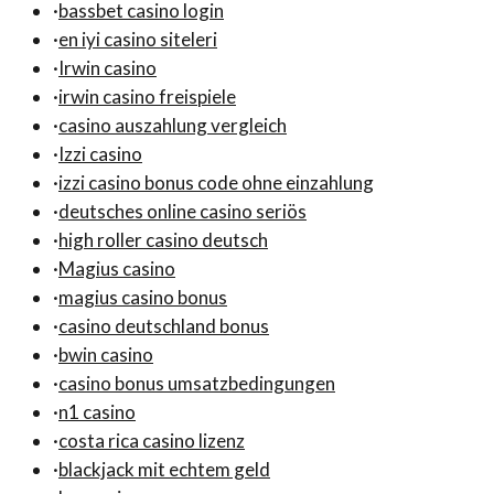
·
bassbet casino login
·
en iyi casino siteleri
·
Irwin casino
·
irwin casino freispiele
·
casino auszahlung vergleich
·
Izzi casino
·
izzi casino bonus code ohne einzahlung
·
deutsches online casino seriös
·
high roller casino deutsch
·
Magius casino
·
magius casino bonus
·
casino deutschland bonus
·
bwin casino
·
casino bonus umsatzbedingungen
·
n1 casino
·
costa rica casino lizenz
·
blackjack mit echtem geld