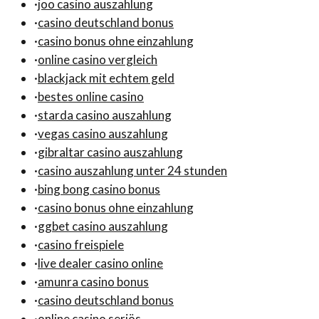
·
joo casino auszahlung
·
casino deutschland bonus
·
casino bonus ohne einzahlung
·
online casino vergleich
·
blackjack mit echtem geld
·
bestes online casino
·
starda casino auszahlung
·
vegas casino auszahlung
·
gibraltar casino auszahlung
·
casino auszahlung unter 24 stunden
·
bing bong casino bonus
·
casino bonus ohne einzahlung
·
ggbet casino auszahlung
·
casino freispiele
·
live dealer casino online
·
amunra casino bonus
·
casino deutschland bonus
·
online casino seriös