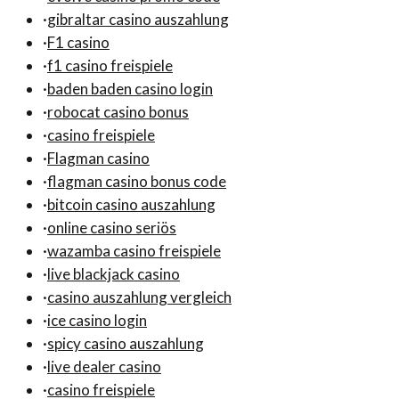
·
gibraltar casino auszahlung
·
F1 casino
·
f1 casino freispiele
·
baden baden casino login
·
robocat casino bonus
·
casino freispiele
·
Flagman casino
·
flagman casino bonus code
·
bitcoin casino auszahlung
·
online casino seriös
·
wazamba casino freispiele
·
live blackjack casino
·
casino auszahlung vergleich
·
ice casino login
·
spicy casino auszahlung
·
live dealer casino
·
casino freispiele