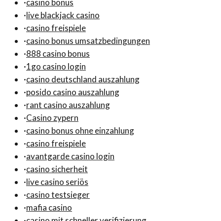
·
casino bonus
·
live blackjack casino
·
casino freispiele
·
casino bonus umsatzbedingungen
·
888 casino bonus
·
1go casino login
·
casino deutschland auszahlung
·
posido casino auszahlung
·
rant casino auszahlung
·
Casino zypern
·
casino bonus ohne einzahlung
·
casino freispiele
·
avantgarde casino login
·
casino sicherheit
·
live casino seriös
·
casino testsieger
·
mafia casino
·
casino mit schneller verifizierung