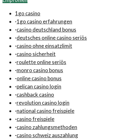
1go casino
·
1go casino erfahrungen
·
casino deutschland bonus
·
deutsches online casino seriös
·
casino ohne einsatzlimit
·
casino sicherheit
·
roulette online seriös
·
monro casino bonus
·
online casino bonus
·
pelican casino login
·
cashback casino
·
revolution casino login
·
national casino freispiele
·
casino freispiele
·
casino zahlungsmethoden
·
casino schweiz auszahlung