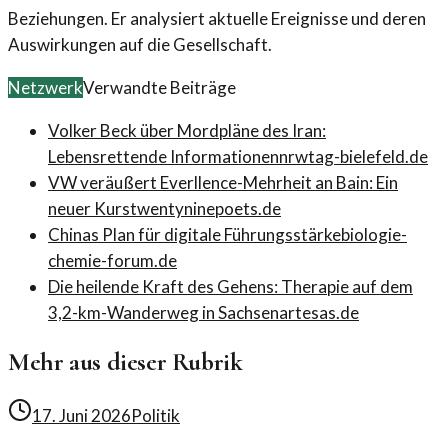
Beziehungen. Er analysiert aktuelle Ereignisse und deren
Auswirkungen auf die Gesellschaft.
Netzwerk
Verwandte Beiträge
Volker Beck über Mordpläne des Iran:
Lebensrettende Informationen
nrwtag-bielefeld.de
VW veräußert Everllence-Mehrheit an Bain: Ein
neuer Kurs
twentyninepoets.de
Chinas Plan für digitale Führungsstärke
biologie-
chemie-forum.de
Die heilende Kraft des Gehens: Therapie auf dem
3,2-km-Wanderweg in Sachsen
artesas.de
Mehr aus dieser Rubrik
17. Juni 2026
Politik