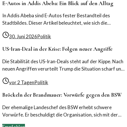
E-Autos in Addis Abeba: Ein Blick auf den Alltag
In Addis Abeba sind E-Autos fester Bestandteil des
Stadtbildes. Dieser Artikel beleuchtet, wie sich die
afrikanische Hauptstadt zu einem Vorreiter in der
30. Juni 2026
Politik
Elektromobilität entwickelt hat.
US-Iran-Deal in der Krise: Folgen neuer Angriffe
Die Stabilität des US-Iran-Deals steht auf der Kippe. Nach
neuen Angriffen verurteilt Trump die Situation scharf und
fordert Maßnahmen. Experten analysieren die
vor 2 Tagen
Politik
Entwicklungen.
Bröckeln der Brandmauer: Vorwürfe gegen den BSW
Der ehemalige Landeschef des BSW erhebt schwere
Vorwürfe. Er beschuldigt die Organisation, sich mit der
AfD zu verbünden, was Fragen zur Integrität aufwirft.
Empfohlen