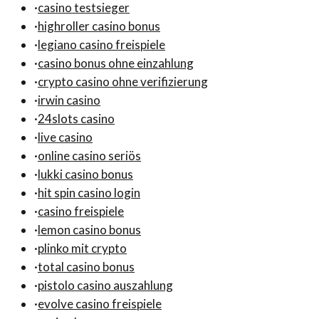
·
casino testsieger
·
highroller casino bonus
·
legiano casino freispiele
·
casino bonus ohne einzahlung
·
crypto casino ohne verifizierung
·
irwin casino
·
24slots casino
·
live casino
·
online casino seriös
·
lukki casino bonus
·
hit spin casino login
·
casino freispiele
·
lemon casino bonus
·
plinko mit crypto
·
total casino bonus
·
pistolo casino auszahlung
·
evolve casino freispiele