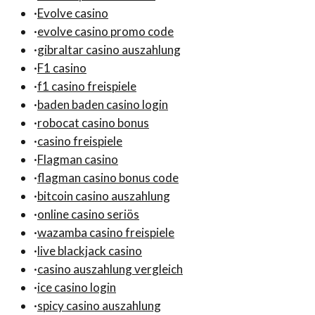
·
Evolve casino
·
evolve casino promo code
·
gibraltar casino auszahlung
·
F1 casino
·
f1 casino freispiele
·
baden baden casino login
·
robocat casino bonus
·
casino freispiele
·
Flagman casino
·
flagman casino bonus code
·
bitcoin casino auszahlung
·
online casino seriös
·
wazamba casino freispiele
·
live blackjack casino
·
casino auszahlung vergleich
·
ice casino login
·
spicy casino auszahlung