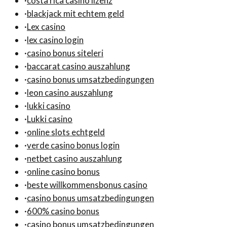
·
costa rica casino lizenz
·
blackjack mit echtem geld
·
Lex casino
·
lex casino login
·
casino bonus siteleri
·
baccarat casino auszahlung
·
casino bonus umsatzbedingungen
·
leon casino auszahlung
·
lukki casino
·
Lukki casino
·
online slots echtgeld
·
verde casino bonus login
·
netbet casino auszahlung
·
online casino bonus
·
beste willkommensbonus casino
·
casino bonus umsatzbedingungen
·
600% casino bonus
·
casino bonus umsatzbedingungen