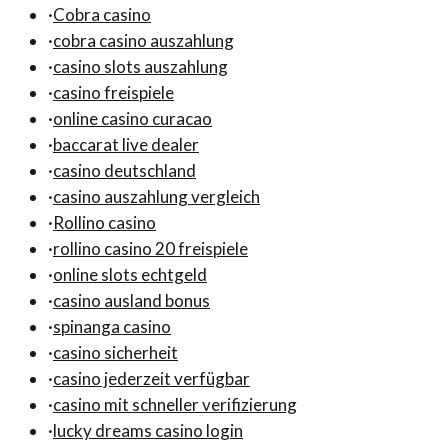
·
Cobra casino
·
cobra casino auszahlung
·
casino slots auszahlung
·
casino freispiele
·
online casino curacao
·
baccarat live dealer
·
casino deutschland
·
casino auszahlung vergleich
·
Rollino casino
·
rollino casino 20 freispiele
·
online slots echtgeld
·
casino ausland bonus
·
spinanga casino
·
casino sicherheit
·
casino jederzeit verfügbar
·
casino mit schneller verifizierung
·
lucky dreams casino login