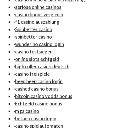
·
seriöse online casinos
·
casino bonus vergleich
·
f1 casino auszahlung
·
Spinbetter casino
·
spinbetter casino
·
wunderino casino login
·
casino testsieger
·
online slots echtgeld
·
high roller casino deutsch
·
casino freispiele
·
beep beep casino login
·
cashed casino bonus
·
bitcoin casino vodds bonus
·
Echtgeld casino bonus
·
mga casino
·
betano casino login
·
casino spielautomaten