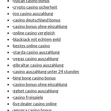
·
vulcan casino bonus
·
crypto casino sicherheit
·
joo casino auszahlung
·
casino deutschland bonus
·
casino bonus ohne einzahlung
·
online casino vergleich
·
blackjack mit echtem geld
·
bestes online casino
·
starda casino auszahlung
·
vegas casino auszahlung
·
gibraltar casino auszahlung
·
casino auszahlung unter 24 stunden
·
bing bong casino bonus
·
casino bonus ohne einzahlung
·
ggbet casino auszahlung
·
casino freispiele
·
live dealer casino online
·
amunra casino bonus