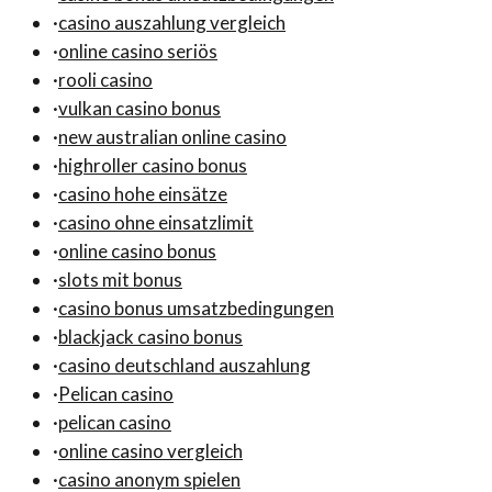
·
casino auszahlung vergleich
·
online casino seriös
·
rooli casino
·
vulkan casino bonus
·
new australian online casino
·
highroller casino bonus
·
casino hohe einsätze
·
casino ohne einsatzlimit
·
online casino bonus
·
slots mit bonus
·
casino bonus umsatzbedingungen
·
blackjack casino bonus
·
casino deutschland auszahlung
·
Pelican casino
·
pelican casino
·
online casino vergleich
·
casino anonym spielen