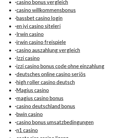
·
casino bonus vergleich
·
casino willkommensbonus
·
bassbet casino login
·
en iyi casino siteleri
·
Irwin casino
·
irwin casino freispiele
·
casino auszahlung vergleich
·
Izzi casino
·
izzi casino bonus code ohne einzahlung
·
deutsches online casino seriös
·
high roller casino deutsch
·
Magius casino
·
magius casino bonus
·
casino deutschland bonus
·
bwin casino
·
casino bonus umsatzbedingungen
·
n1 casino