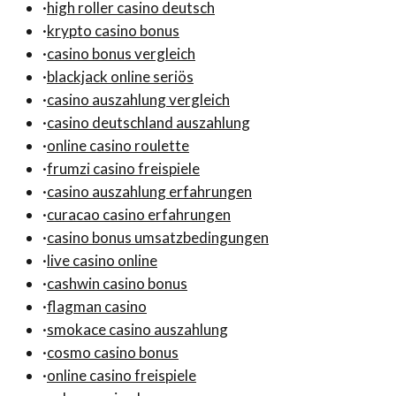
·
high roller casino deutsch
·
krypto casino bonus
·
casino bonus vergleich
·
blackjack online seriös
·
casino auszahlung vergleich
·
casino deutschland auszahlung
·
online casino roulette
·
frumzi casino freispiele
·
casino auszahlung erfahrungen
·
curacao casino erfahrungen
·
casino bonus umsatzbedingungen
·
live casino online
·
cashwin casino bonus
·
flagman casino
·
smokace casino auszahlung
·
cosmo casino bonus
·
online casino freispiele