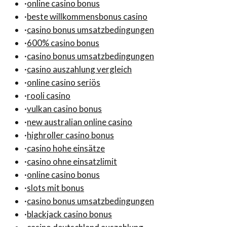
·
online casino bonus
·
beste willkommensbonus casino
·
casino bonus umsatzbedingungen
·
600% casino bonus
·
casino bonus umsatzbedingungen
·
casino auszahlung vergleich
·
online casino seriös
·
rooli casino
·
vulkan casino bonus
·
new australian online casino
·
highroller casino bonus
·
casino hohe einsätze
·
casino ohne einsatzlimit
·
online casino bonus
·
slots mit bonus
·
casino bonus umsatzbedingungen
·
blackjack casino bonus