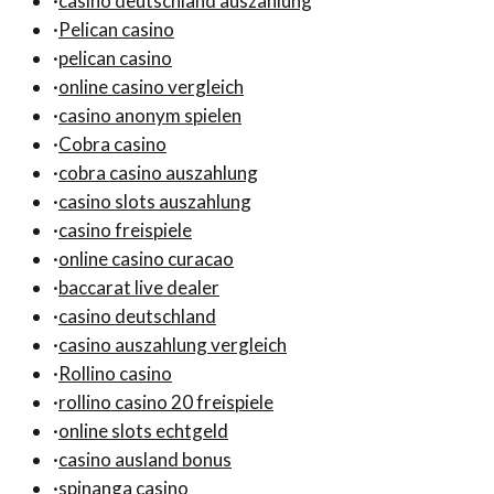
·
casino deutschland auszahlung
·
Pelican casino
·
pelican casino
·
online casino vergleich
·
casino anonym spielen
·
Cobra casino
·
cobra casino auszahlung
·
casino slots auszahlung
·
casino freispiele
·
online casino curacao
·
baccarat live dealer
·
casino deutschland
·
casino auszahlung vergleich
·
Rollino casino
·
rollino casino 20 freispiele
·
online slots echtgeld
·
casino ausland bonus
·
spinanga casino