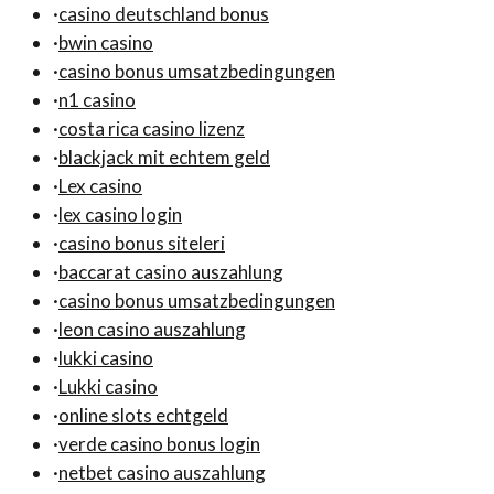
·
casino deutschland bonus
·
bwin casino
·
casino bonus umsatzbedingungen
·
n1 casino
·
costa rica casino lizenz
·
blackjack mit echtem geld
·
Lex casino
·
lex casino login
·
casino bonus siteleri
·
baccarat casino auszahlung
·
casino bonus umsatzbedingungen
·
leon casino auszahlung
·
lukki casino
·
Lukki casino
·
online slots echtgeld
·
verde casino bonus login
·
netbet casino auszahlung