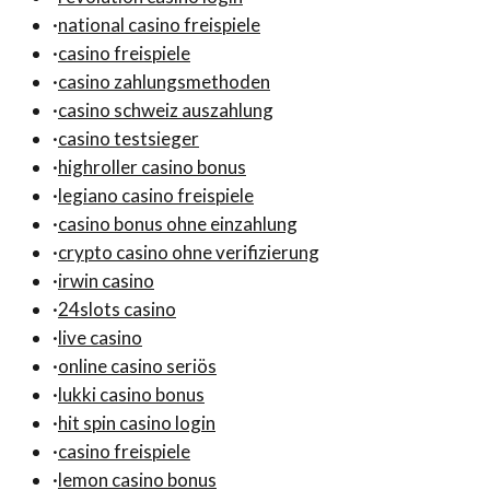
·
national casino freispiele
·
casino freispiele
·
casino zahlungsmethoden
·
casino schweiz auszahlung
·
casino testsieger
·
highroller casino bonus
·
legiano casino freispiele
·
casino bonus ohne einzahlung
·
crypto casino ohne verifizierung
·
irwin casino
·
24slots casino
·
live casino
·
online casino seriös
·
lukki casino bonus
·
hit spin casino login
·
casino freispiele
·
lemon casino bonus