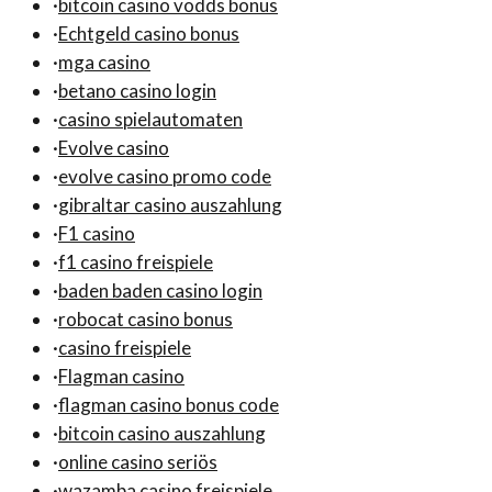
·
bitcoin casino vodds bonus
·
Echtgeld casino bonus
·
mga casino
·
betano casino login
·
casino spielautomaten
·
Evolve casino
·
evolve casino promo code
·
gibraltar casino auszahlung
·
F1 casino
·
f1 casino freispiele
·
baden baden casino login
·
robocat casino bonus
·
casino freispiele
·
Flagman casino
·
flagman casino bonus code
·
bitcoin casino auszahlung
·
online casino seriös
·
wazamba casino freispiele