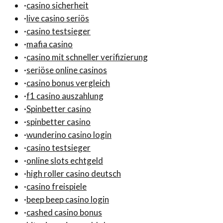
·
casino sicherheit
·
live casino seriös
·
casino testsieger
·
mafia casino
·
casino mit schneller verifizierung
·
seriöse online casinos
·
casino bonus vergleich
·
f1 casino auszahlung
·
Spinbetter casino
·
spinbetter casino
·
wunderino casino login
·
casino testsieger
·
online slots echtgeld
·
high roller casino deutsch
·
casino freispiele
·
beep beep casino login
·
cashed casino bonus