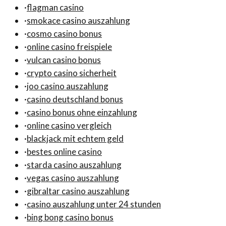
·
flagman casino
·
smokace casino auszahlung
·
cosmo casino bonus
·
online casino freispiele
·
vulcan casino bonus
·
crypto casino sicherheit
·
joo casino auszahlung
·
casino deutschland bonus
·
casino bonus ohne einzahlung
·
online casino vergleich
·
blackjack mit echtem geld
·
bestes online casino
·
starda casino auszahlung
·
vegas casino auszahlung
·
gibraltar casino auszahlung
·
casino auszahlung unter 24 stunden
·
bing bong casino bonus