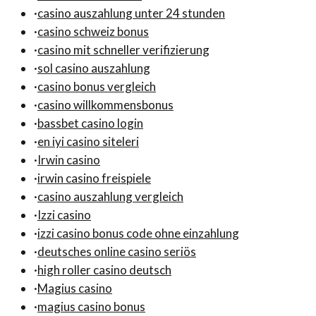
·
casino auszahlung unter 24 stunden
·
casino schweiz bonus
·
casino mit schneller verifizierung
·
sol casino auszahlung
·
casino bonus vergleich
·
casino willkommensbonus
·
bassbet casino login
·
en iyi casino siteleri
·
Irwin casino
·
irwin casino freispiele
·
casino auszahlung vergleich
·
Izzi casino
·
izzi casino bonus code ohne einzahlung
·
deutsches online casino seriös
·
high roller casino deutsch
·
Magius casino
·
magius casino bonus