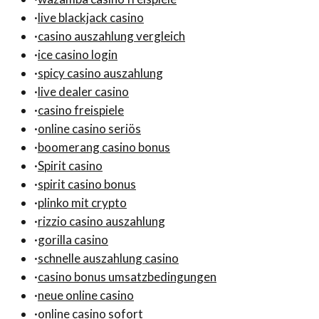
·
live blackjack casino
·
casino auszahlung vergleich
·
ice casino login
·
spicy casino auszahlung
·
live dealer casino
·
casino freispiele
·
online casino seriös
·
boomerang casino bonus
·
Spirit casino
·
spirit casino bonus
·
plinko mit crypto
·
rizzio casino auszahlung
·
gorilla casino
·
schnelle auszahlung casino
·
casino bonus umsatzbedingungen
·
neue online casino
·
online casino sofort