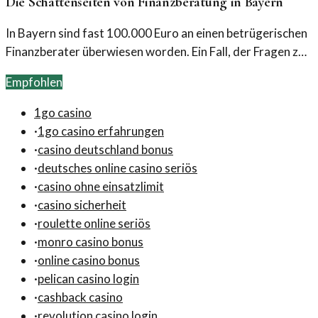
Die Schattenseiten von Finanzberatung in Bayern
In Bayern sind fast 100.000 Euro an einen betrügerischen
Finanzberater überwiesen worden. Ein Fall, der Fragen zur
Vertrauenswürdigkeit solcher Dienstleistungen aufwirft.
Empfohlen
1go casino
·
1go casino erfahrungen
·
casino deutschland bonus
·
deutsches online casino seriös
·
casino ohne einsatzlimit
·
casino sicherheit
·
roulette online seriös
·
monro casino bonus
·
online casino bonus
·
pelican casino login
·
cashback casino
·
revolution casino login