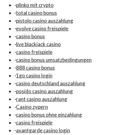
·
plinko mit crypto
·
total casino bonus
·
pistolo casino auszahlung
·
evolve casino freispiele
·
casino bonus
·
live blackjack casino
·
casino freispiele
·
casino bonus umsatzbedingungen
·
888 casino bonus
·
1go casino login
·
casino deutschland auszahlung
·
posido casino auszahlung
·
rant casino auszahlung
·
Casino zypern
·
casino bonus ohne einzahlung
·
casino freispiele
·
avantgarde casino login