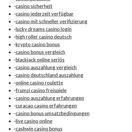
·
casino sicherheit
·
casino jederzeit verfügbar
·
casino mit schneller verifizierung
·
lucky dreams casino login
·
high roller casino deutsch
·
krypto casino bonus
·
casino bonus vergleich
·
blackjack online seriös
·
casino auszahlung vergleich
·
casino deutschland auszahlung
·
online casino roulette
·
frumzi casino freispiele
·
casino auszahlung erfahrungen
·
curacao casino erfahrungen
·
casino bonus umsatzbedingungen
·
live casino online
·
cashwin casino bonus