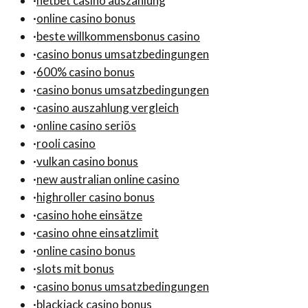
·
netbet casino auszahlung
·
online casino bonus
·
beste willkommensbonus casino
·
casino bonus umsatzbedingungen
·
600% casino bonus
·
casino bonus umsatzbedingungen
·
casino auszahlung vergleich
·
online casino seriös
·
rooli casino
·
vulkan casino bonus
·
new australian online casino
·
highroller casino bonus
·
casino hohe einsätze
·
casino ohne einsatzlimit
·
online casino bonus
·
slots mit bonus
·
casino bonus umsatzbedingungen
·
blackjack casino bonus