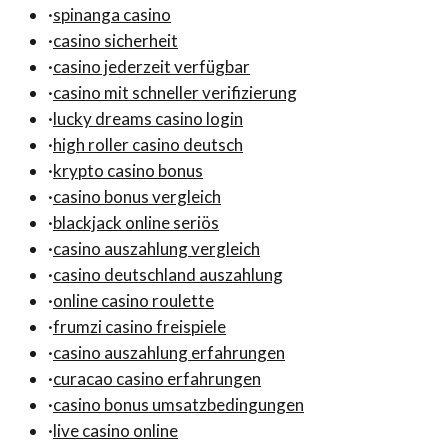
·
spinanga casino
·
casino sicherheit
·
casino jederzeit verfügbar
·
casino mit schneller verifizierung
·
lucky dreams casino login
·
high roller casino deutsch
·
krypto casino bonus
·
casino bonus vergleich
·
blackjack online seriös
·
casino auszahlung vergleich
·
casino deutschland auszahlung
·
online casino roulette
·
frumzi casino freispiele
·
casino auszahlung erfahrungen
·
curacao casino erfahrungen
·
casino bonus umsatzbedingungen
·
live casino online