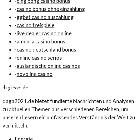
·
bing bong casino bonus
·
casino bonus ohne einzahlung
·
ggbet casino auszahlung
·
casino freispiele
·
live dealer casino online
·
amunra casino bonus
·
casino deutschland bonus
·
online casino seriös
·
ausländische online casinos
·
novoline casino
daga2021.de
daga2021.de bietet fundierte Nachrichten und Analysen
zu aktuellen Themen aus verschiedenen Bereichen, um
unseren Lesern ein umfassendes Verständnis der Welt zu
vermitteln.
Energie