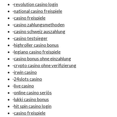
·
revolution casino login
·
national casino freispiele
·
casino freispiele
·
casino zahlungsmethoden
·
casino schweiz auszahlung
·
casino testsieger
·
highroller casino bonus
·
legiano casino freispiele
·
casino bonus ohne einzahlung
·
crypto casino ohne verifizierung
·
irwin casino
·
24slots casino
·
live casino
·
online casino seriös
·
lukki casino bonus
·
hit spin casino login
·
casino freispiele