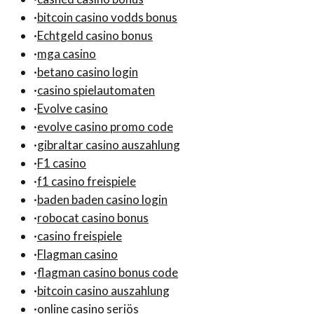
·
bitcoin casino vodds bonus
·
Echtgeld casino bonus
·
mga casino
·
betano casino login
·
casino spielautomaten
·
Evolve casino
·
evolve casino promo code
·
gibraltar casino auszahlung
·
F1 casino
·
f1 casino freispiele
·
baden baden casino login
·
robocat casino bonus
·
casino freispiele
·
Flagman casino
·
flagman casino bonus code
·
bitcoin casino auszahlung
·
online casino seriös