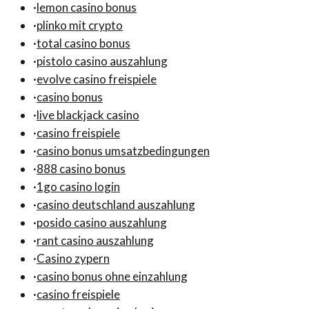
·
lemon casino bonus
·
plinko mit crypto
·
total casino bonus
·
pistolo casino auszahlung
·
evolve casino freispiele
·
casino bonus
·
live blackjack casino
·
casino freispiele
·
casino bonus umsatzbedingungen
·
888 casino bonus
·
1go casino login
·
casino deutschland auszahlung
·
posido casino auszahlung
·
rant casino auszahlung
·
Casino zypern
·
casino bonus ohne einzahlung
·
casino freispiele