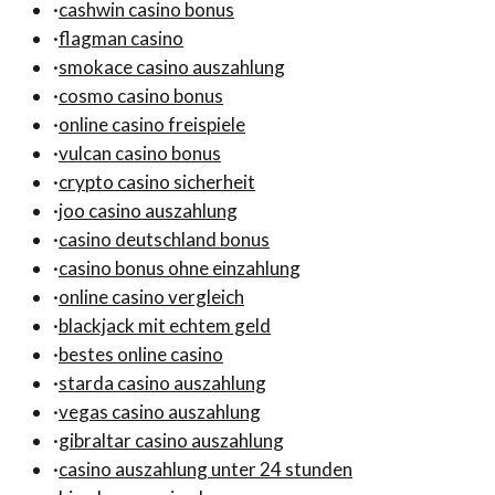
·
cashwin casino bonus
·
flagman casino
·
smokace casino auszahlung
·
cosmo casino bonus
·
online casino freispiele
·
vulcan casino bonus
·
crypto casino sicherheit
·
joo casino auszahlung
·
casino deutschland bonus
·
casino bonus ohne einzahlung
·
online casino vergleich
·
blackjack mit echtem geld
·
bestes online casino
·
starda casino auszahlung
·
vegas casino auszahlung
·
gibraltar casino auszahlung
·
casino auszahlung unter 24 stunden