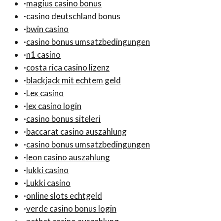
·
magius casino bonus
·
casino deutschland bonus
·
bwin casino
·
casino bonus umsatzbedingungen
·
n1 casino
·
costa rica casino lizenz
·
blackjack mit echtem geld
·
Lex casino
·
lex casino login
·
casino bonus siteleri
·
baccarat casino auszahlung
·
casino bonus umsatzbedingungen
·
leon casino auszahlung
·
lukki casino
·
Lukki casino
·
online slots echtgeld
·
verde casino bonus login