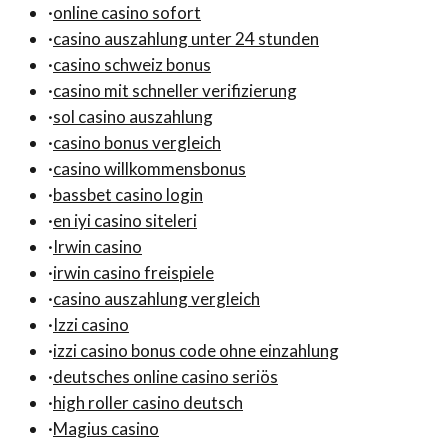
·
online casino sofort
·
casino auszahlung unter 24 stunden
·
casino schweiz bonus
·
casino mit schneller verifizierung
·
sol casino auszahlung
·
casino bonus vergleich
·
casino willkommensbonus
·
bassbet casino login
·
en iyi casino siteleri
·
Irwin casino
·
irwin casino freispiele
·
casino auszahlung vergleich
·
Izzi casino
·
izzi casino bonus code ohne einzahlung
·
deutsches online casino seriös
·
high roller casino deutsch
·
Magius casino