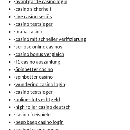
·
avantgarde casino login
·
casino sicherheit
·
live casino seriös
·
casino testsieger
·
mafia casino
·
casino mit schneller verifizierung
·
seriöse online casinos
·
casino bonus vergleich
·
f1 casino auszahlung
·
Spinbetter casino
·
spinbetter casino
·
wunderino casino login
·
casino testsieger
·
online slots echtgeld
·
high roller casino deutsch
·
casino freispiele
·
beep beep casino login
·
cashed casino bonus