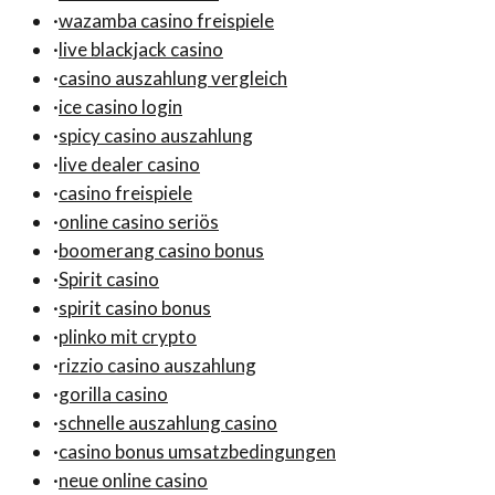
·
wazamba casino freispiele
·
live blackjack casino
·
casino auszahlung vergleich
·
ice casino login
·
spicy casino auszahlung
·
live dealer casino
·
casino freispiele
·
online casino seriös
·
boomerang casino bonus
·
Spirit casino
·
spirit casino bonus
·
plinko mit crypto
·
rizzio casino auszahlung
·
gorilla casino
·
schnelle auszahlung casino
·
casino bonus umsatzbedingungen
·
neue online casino