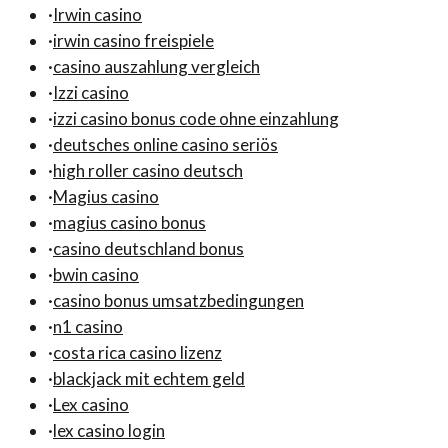
·
Irwin casino
·
irwin casino freispiele
·
casino auszahlung vergleich
·
Izzi casino
·
izzi casino bonus code ohne einzahlung
·
deutsches online casino seriös
·
high roller casino deutsch
·
Magius casino
·
magius casino bonus
·
casino deutschland bonus
·
bwin casino
·
casino bonus umsatzbedingungen
·
n1 casino
·
costa rica casino lizenz
·
blackjack mit echtem geld
·
Lex casino
·
lex casino login