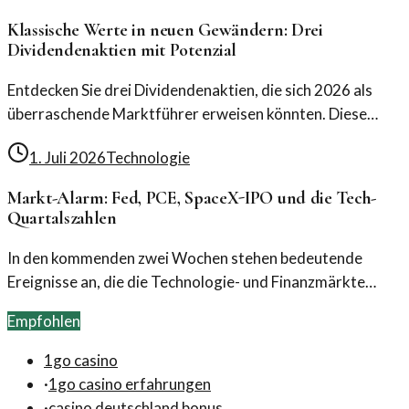
Klassische Werte in neuen Gewändern: Drei
Dividendenaktien mit Potenzial
Entdecken Sie drei Dividendenaktien, die sich 2026 als
überraschende Marktführer erweisen könnten. Diese
Unternehmen kombinieren Tradition mit Technologie und
1. Juli 2026
Technologie
Innovation.
Markt-Alarm: Fed, PCE, SpaceX-IPO und die Tech-
Quartalszahlen
In den kommenden zwei Wochen stehen bedeutende
Ereignisse an, die die Technologie- und Finanzmärkte
beeinflussen könnten. Die Berichte der Fed, der PCE-
Empfohlen
Indikator und das SpaceX-IPO versprechen spannende
Entwicklungen.
1go casino
·
1go casino erfahrungen
·
casino deutschland bonus