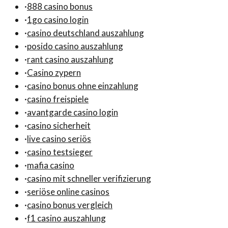
·
888 casino bonus
·
1go casino login
·
casino deutschland auszahlung
·
posido casino auszahlung
·
rant casino auszahlung
·
Casino zypern
·
casino bonus ohne einzahlung
·
casino freispiele
·
avantgarde casino login
·
casino sicherheit
·
live casino seriös
·
casino testsieger
·
mafia casino
·
casino mit schneller verifizierung
·
seriöse online casinos
·
casino bonus vergleich
·
f1 casino auszahlung