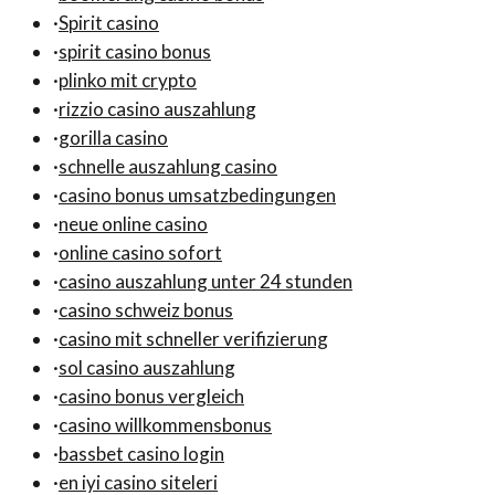
·
Spirit casino
·
spirit casino bonus
·
plinko mit crypto
·
rizzio casino auszahlung
·
gorilla casino
·
schnelle auszahlung casino
·
casino bonus umsatzbedingungen
·
neue online casino
·
online casino sofort
·
casino auszahlung unter 24 stunden
·
casino schweiz bonus
·
casino mit schneller verifizierung
·
sol casino auszahlung
·
casino bonus vergleich
·
casino willkommensbonus
·
bassbet casino login
·
en iyi casino siteleri