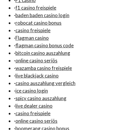
·
F1 casino
·
f1 casino freispiele
·
baden baden casino login
·
robocat casino bonus
·
casino freispiele
·
Flagman casino
·
flagman casino bonus code
·
bitcoin casino auszahlung
·
online casino seriös
·
wazamba casino freispiele
·
live blackjack casino
·
casino auszahlung vergleich
·
ice casino login
·
spicy casino auszahlung
·
live dealer casino
·
casino freispiele
·
online casino seriös
·
boomerang casino bonus