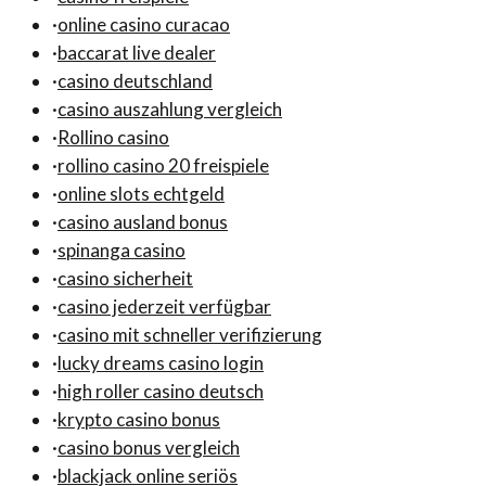
·
online casino curacao
·
baccarat live dealer
·
casino deutschland
·
casino auszahlung vergleich
·
Rollino casino
·
rollino casino 20 freispiele
·
online slots echtgeld
·
casino ausland bonus
·
spinanga casino
·
casino sicherheit
·
casino jederzeit verfügbar
·
casino mit schneller verifizierung
·
lucky dreams casino login
·
high roller casino deutsch
·
krypto casino bonus
·
casino bonus vergleich
·
blackjack online seriös