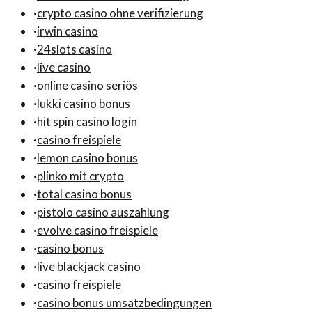
·
crypto casino ohne verifizierung
·
irwin casino
·
24slots casino
·
live casino
·
online casino seriös
·
lukki casino bonus
·
hit spin casino login
·
casino freispiele
·
lemon casino bonus
·
plinko mit crypto
·
total casino bonus
·
pistolo casino auszahlung
·
evolve casino freispiele
·
casino bonus
·
live blackjack casino
·
casino freispiele
·
casino bonus umsatzbedingungen