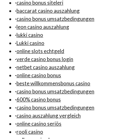
·
casino bonus siteleri
·
baccarat casino auszahlung
·
casino bonus umsatzbedingungen
·
leon casino auszahlung
·
lukki casino
·
Lukki casino
·
online slots echtgeld
·
verde casino bonus login
·
netbet casino auszahlung
·
online casino bonus
·
beste willkommensbonus casino
·
casino bonus umsatzbedingungen
·
600% casino bonus
·
casino bonus umsatzbedingungen
·
casino auszahlung vergleich
·
online casino seriös
·
rooli casino