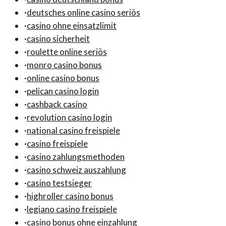
·
deutsches online casino seriös
·
casino ohne einsatzlimit
·
casino sicherheit
·
roulette online seriös
·
monro casino bonus
·
online casino bonus
·
pelican casino login
·
cashback casino
·
revolution casino login
·
national casino freispiele
·
casino freispiele
·
casino zahlungsmethoden
·
casino schweiz auszahlung
·
casino testsieger
·
highroller casino bonus
·
legiano casino freispiele
·
casino bonus ohne einzahlung