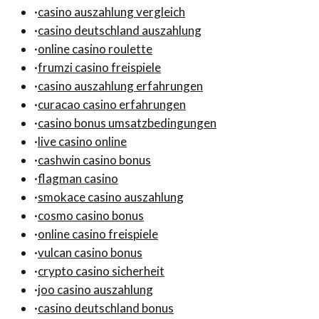
·
casino auszahlung vergleich
·
casino deutschland auszahlung
·
online casino roulette
·
frumzi casino freispiele
·
casino auszahlung erfahrungen
·
curacao casino erfahrungen
·
casino bonus umsatzbedingungen
·
live casino online
·
cashwin casino bonus
·
flagman casino
·
smokace casino auszahlung
·
cosmo casino bonus
·
online casino freispiele
·
vulcan casino bonus
·
crypto casino sicherheit
·
joo casino auszahlung
·
casino deutschland bonus