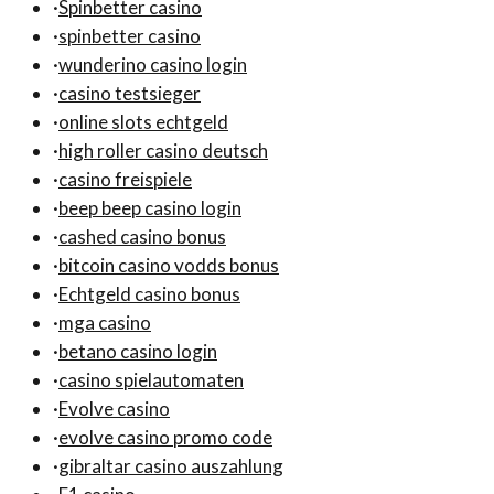
·
Spinbetter casino
·
spinbetter casino
·
wunderino casino login
·
casino testsieger
·
online slots echtgeld
·
high roller casino deutsch
·
casino freispiele
·
beep beep casino login
·
cashed casino bonus
·
bitcoin casino vodds bonus
·
Echtgeld casino bonus
·
mga casino
·
betano casino login
·
casino spielautomaten
·
Evolve casino
·
evolve casino promo code
·
gibraltar casino auszahlung