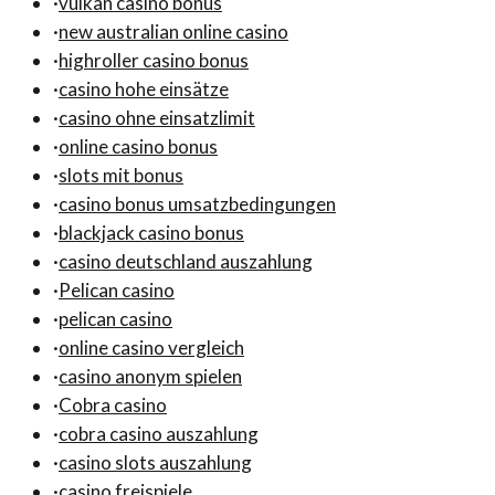
·
vulkan casino bonus
·
new australian online casino
·
highroller casino bonus
·
casino hohe einsätze
·
casino ohne einsatzlimit
·
online casino bonus
·
slots mit bonus
·
casino bonus umsatzbedingungen
·
blackjack casino bonus
·
casino deutschland auszahlung
·
Pelican casino
·
pelican casino
·
online casino vergleich
·
casino anonym spielen
·
Cobra casino
·
cobra casino auszahlung
·
casino slots auszahlung
·
casino freispiele