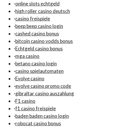
·
online slots echtgeld
·
high roller casino deutsch
·
casino freispiele
·
beep beep casino login
·
cashed casino bonus
·
bitcoin casino vodds bonus
·
Echtgeld casino bonus
·
mga casino
·
betano casino login
·
casino spielautomaten
·
Evolve casino
·
evolve casino promo code
·
gibraltar casino auszahlung
·
F1 casino
·
f1 casino freispiele
·
baden baden casino login
·
robocat casino bonus