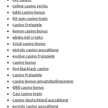
·
online casino seriös
·
lukki casino bonus
·
hit spin casino login
·
casino freispiele
·
lemon casino bonus
·
plinko mit crypto
·
total casino bonus
·
pistolo casino auszahlung
·
evolve casino freispiele
·
casino bonus
·
live blackjack casino
·
casino freispiele
·
casino bonus umsatzbedingungen
·
888 casino bonus
·
1go casino login
·
casino deutschland auszahlung
·
posido casino auszahlung