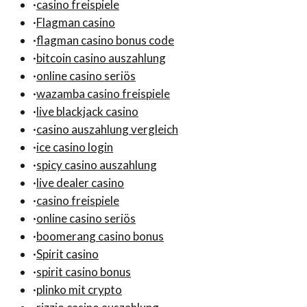
·
casino freispiele
·
Flagman casino
·
flagman casino bonus code
·
bitcoin casino auszahlung
·
online casino seriös
·
wazamba casino freispiele
·
live blackjack casino
·
casino auszahlung vergleich
·
ice casino login
·
spicy casino auszahlung
·
live dealer casino
·
casino freispiele
·
online casino seriös
·
boomerang casino bonus
·
Spirit casino
·
spirit casino bonus
·
plinko mit crypto