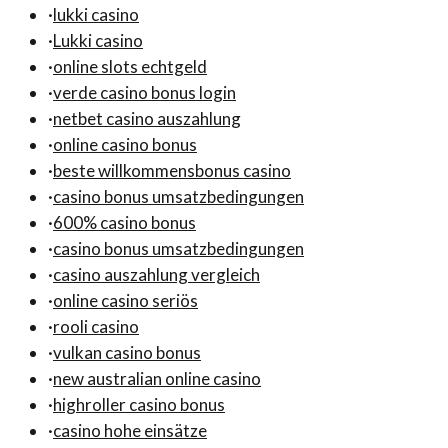
·
lukki casino
·
Lukki casino
·
online slots echtgeld
·
verde casino bonus login
·
netbet casino auszahlung
·
online casino bonus
·
beste willkommensbonus casino
·
casino bonus umsatzbedingungen
·
600% casino bonus
·
casino bonus umsatzbedingungen
·
casino auszahlung vergleich
·
online casino seriös
·
rooli casino
·
vulkan casino bonus
·
new australian online casino
·
highroller casino bonus
·
casino hohe einsätze