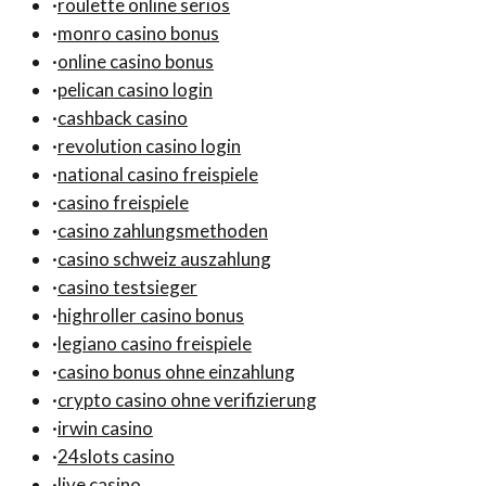
·
roulette online seriös
·
monro casino bonus
·
online casino bonus
·
pelican casino login
·
cashback casino
·
revolution casino login
·
national casino freispiele
·
casino freispiele
·
casino zahlungsmethoden
·
casino schweiz auszahlung
·
casino testsieger
·
highroller casino bonus
·
legiano casino freispiele
·
casino bonus ohne einzahlung
·
crypto casino ohne verifizierung
·
irwin casino
·
24slots casino
·
live casino