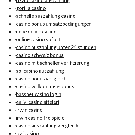
·
rizzio casino auszahlung
·
gorilla casino
·
schnelle auszahlung casino
·
casino bonus umsatzbedingungen
·
neue online casino
·
online casino sofort
·
casino auszahlung unter 24 stunden
·
casino schweiz bonus
·
casino mit schneller verifizierung
·
sol casino auszahlung
·
casino bonus vergleich
·
casino willkommensbonus
·
bassbet casino login
·
en iyi casino siteleri
·
Irwin casino
·
irwin casino freispiele
·
casino auszahlung vergleich
·
Izzi casino