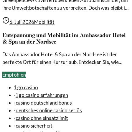
Greenpeace-Aktivisten überkleben Autobahnschilder, um
ihre Umweltbotschaften zu verbreiten. Doch was bleibt in
der Diskussion über Mobilität und Verkehr
6. Juli 2026
Mobilität
unberücksichtigt?
Entspannung und Mobilität im Ambassador Hotel
& Spa an der Nordsee
Das Ambassador Hotel & Spa an der Nordsee ist der
perfekte Ort für einen Kurzurlaub. Entdecken Sie, wie
Mobilität und Entspannung hier ideal kombiniert werden.
Empfohlen
1go casino
·
1go casino erfahrungen
·
casino deutschland bonus
·
deutsches online casino seriös
·
casino ohne einsatzlimit
·
casino sicherheit