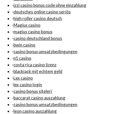
·
izzi casino bonus code ohne einzahlung
·
deutsches online casino seriös
·
high roller casino deutsch
·
Magius casino
·
magius casino bonus
·
casino deutschland bonus
·
bwin casino
·
casino bonus umsatzbedingungen
·
n1 casino
·
costa rica casino lizenz
·
blackjack mit echtem geld
·
Lex casino
·
lex casino login
·
casino bonus siteleri
·
baccarat casino auszahlung
·
casino bonus umsatzbedingungen
·
leon casino auszahlung