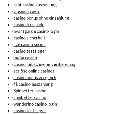
·
rant casino auszahlung
·
Casino zypern
·
casino bonus ohne einzahlung
·
casino freispiele
·
avantgarde casino login
·
casino sicherheit
·
live casino seriös
·
casino testsieger
·
mafia casino
·
casino mit schneller verifizierung
·
seriöse online casinos
·
casino bonus vergleich
·
f1 casino auszahlung
·
Spinbetter casino
·
spinbetter casino
·
wunderino casino login
·
casino testsieger