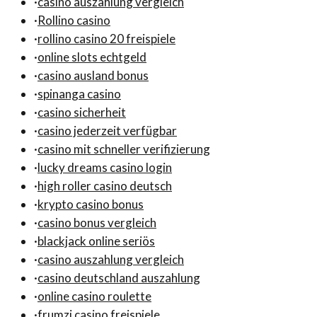
·
casino auszahlung vergleich
·
Rollino casino
·
rollino casino 20 freispiele
·
online slots echtgeld
·
casino ausland bonus
·
spinanga casino
·
casino sicherheit
·
casino jederzeit verfügbar
·
casino mit schneller verifizierung
·
lucky dreams casino login
·
high roller casino deutsch
·
krypto casino bonus
·
casino bonus vergleich
·
blackjack online seriös
·
casino auszahlung vergleich
·
casino deutschland auszahlung
·
online casino roulette
·
frumzi casino freispiele