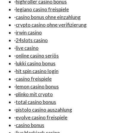
·
highroller casino bonus
·
legiano casino freispiele
·
casino bonus ohne einzahlung
·
crypto casino ohne verifizierung
·
irwin casino
·
24slots casino
·
live casino
·
online casino seriös
·
lukki casino bonus
·
hit spin casino login
·
casino freispiele
·
lemon casino bonus
·
plinko mit crypto
·
total casino bonus
·
pistolo casino auszahlung
·
evolve casino freispiele
·
casino bonus
·
live blackjack casino