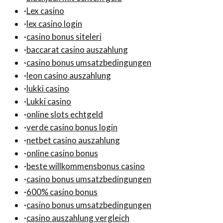
·
Lex casino
·
lex casino login
·
casino bonus siteleri
·
baccarat casino auszahlung
·
casino bonus umsatzbedingungen
·
leon casino auszahlung
·
lukki casino
·
Lukki casino
·
online slots echtgeld
·
verde casino bonus login
·
netbet casino auszahlung
·
online casino bonus
·
beste willkommensbonus casino
·
casino bonus umsatzbedingungen
·
600% casino bonus
·
casino bonus umsatzbedingungen
·
casino auszahlung vergleich