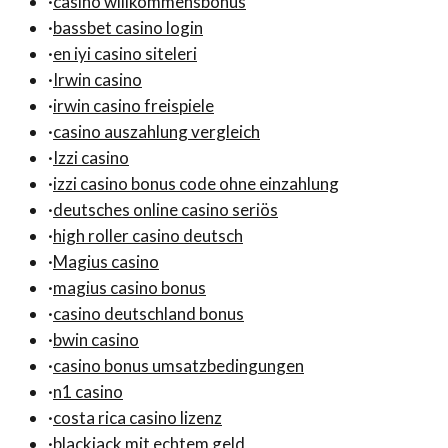
·
casino willkommensbonus
·
bassbet casino login
·
en iyi casino siteleri
·
Irwin casino
·
irwin casino freispiele
·
casino auszahlung vergleich
·
Izzi casino
·
izzi casino bonus code ohne einzahlung
·
deutsches online casino seriös
·
high roller casino deutsch
·
Magius casino
·
magius casino bonus
·
casino deutschland bonus
·
bwin casino
·
casino bonus umsatzbedingungen
·
n1 casino
·
costa rica casino lizenz
·
blackjack mit echtem geld