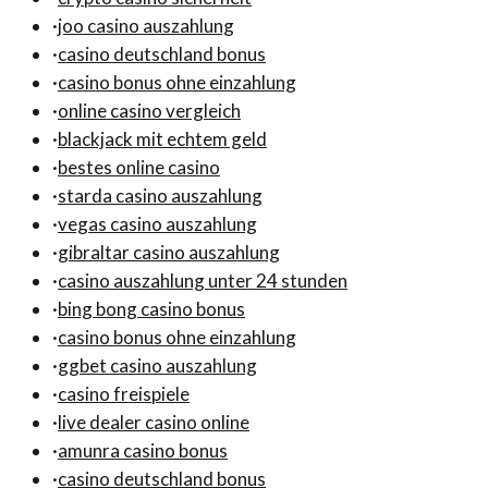
·
joo casino auszahlung
·
casino deutschland bonus
·
casino bonus ohne einzahlung
·
online casino vergleich
·
blackjack mit echtem geld
·
bestes online casino
·
starda casino auszahlung
·
vegas casino auszahlung
·
gibraltar casino auszahlung
·
casino auszahlung unter 24 stunden
·
bing bong casino bonus
·
casino bonus ohne einzahlung
·
ggbet casino auszahlung
·
casino freispiele
·
live dealer casino online
·
amunra casino bonus
·
casino deutschland bonus