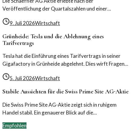
Die Schaeffler AG Aktie erlebte nach der
Veröffentlichung der Quartalszahlen und einer
erfolgreichen Anleiheplatzierung einen Kursaufschwung.
9. Juli 2026
Wirtschaft
Die Marktanalysen deuten auf einen stabilen
Wachstumstrend hin.
Grünheide: Tesla und die Ablehnung eines
Tarifvertrags
Tesla hat die Einführung eines Tarifvertrags in seiner
Gigafactory in Grünheide abgelehnt. Dies wirft Fragen
über die Arbeitsbedingungen und die
5. Juli 2026
Wirtschaft
Unternehmenspolitik auf.
Stabile Aussichten für die Swiss Prime Site AG-Aktie
Die Swiss Prime Site AG-Aktie zeigt sich in ruhigem
Handel stabil. Ein genauerer Blick auf die
Marktbewegungen könnte Investoren spannende
Empfohlen
Einblicke bieten.