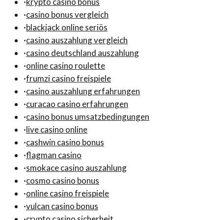
·
krypto casino bonus
·
casino bonus vergleich
·
blackjack online seriös
·
casino auszahlung vergleich
·
casino deutschland auszahlung
·
online casino roulette
·
frumzi casino freispiele
·
casino auszahlung erfahrungen
·
curacao casino erfahrungen
·
casino bonus umsatzbedingungen
·
live casino online
·
cashwin casino bonus
·
flagman casino
·
smokace casino auszahlung
·
cosmo casino bonus
·
online casino freispiele
·
vulcan casino bonus
·
crypto casino sicherheit