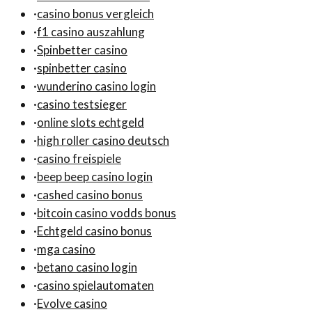
·
casino bonus vergleich
·
f1 casino auszahlung
·
Spinbetter casino
·
spinbetter casino
·
wunderino casino login
·
casino testsieger
·
online slots echtgeld
·
high roller casino deutsch
·
casino freispiele
·
beep beep casino login
·
cashed casino bonus
·
bitcoin casino vodds bonus
·
Echtgeld casino bonus
·
mga casino
·
betano casino login
·
casino spielautomaten
·
Evolve casino