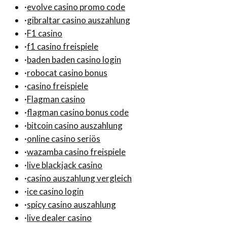
·
evolve casino promo code
·
gibraltar casino auszahlung
·
F1 casino
·
f1 casino freispiele
·
baden baden casino login
·
robocat casino bonus
·
casino freispiele
·
Flagman casino
·
flagman casino bonus code
·
bitcoin casino auszahlung
·
online casino seriös
·
wazamba casino freispiele
·
live blackjack casino
·
casino auszahlung vergleich
·
ice casino login
·
spicy casino auszahlung
·
live dealer casino