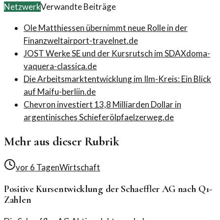
Netzwerk
Verwandte Beiträge
Ole Matthiessen übernimmt neue Rolle in der
Finanzwelt
airport-travelnet.de
JOST Werke SE und der Kursrutsch im SDAX
doma-
vaquera-classica.de
Die Arbeitsmarktentwicklung im Ilm-Kreis: Ein Blick
auf Mai
fu-berliin.de
Chevron investiert 13,8 Milliarden Dollar in
argentinisches Schieferöl
pfaelzerweg.de
Mehr aus dieser Rubrik
vor 6 Tagen
Wirtschaft
Positive Kursentwicklung der Schaeffler AG nach Q1-
Zahlen