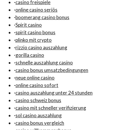
·
casino freispiele
·
online casino seriös
·
boomerang casino bonus
·
Spirit casino
·
spirit casino bonus
·
plinko mit crypto
·
rizzio casino auszahlung
·
gorilla casino
·
schnelle auszahlung casino
·
casino bonus umsatzbedingungen
·
neue online casino
·
online casino sofort
·
casino auszahlung unter 24 stunden
·
casino schweiz bonus
·
casino mit schneller verifizierung
·
sol casino auszahlung
·
casino bonus vergleich