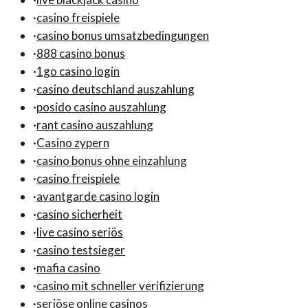
·
casino freispiele
·
casino bonus umsatzbedingungen
·
888 casino bonus
·
1go casino login
·
casino deutschland auszahlung
·
posido casino auszahlung
·
rant casino auszahlung
·
Casino zypern
·
casino bonus ohne einzahlung
·
casino freispiele
·
avantgarde casino login
·
casino sicherheit
·
live casino seriös
·
casino testsieger
·
mafia casino
·
casino mit schneller verifizierung
·
seriöse online casinos